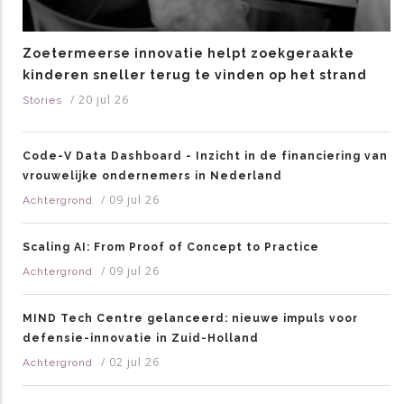
Zoetermeerse innovatie helpt zoekgeraakte
kinderen sneller terug te vinden op het strand
/
20 jul 26
Stories
Code-V Data Dashboard - Inzicht in de financiering van
vrouwelijke ondernemers in Nederland
/
09 jul 26
Achtergrond
Scaling AI: From Proof of Concept to Practice
/
09 jul 26
Achtergrond
MIND Tech Centre gelanceerd: nieuwe impuls voor
defensie-innovatie in Zuid-Holland
/
02 jul 26
Achtergrond