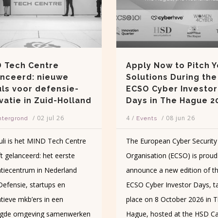
y Now to Pitch Your
Nederlands innovati
tions During the
en
 Cyber Investor
ondernemerschapsb
 in The Hague 2026
d: Effectief, maar
kwetsbaar
/
08 jun 26
ents
5
/
/
08 jun 26
Achtergrond
uropean Cyber Security
Bron: Consuntancy.nl, 4 me
sation (ECSO) is proud to
- De ambitie om het Nederl
nce a new edition of the
ondernemings- en
Cyber Investor Days, taking
vestigingsklimaat tot de
 on 8 October 2026 in The
wereldwijde top te laten beh
, hosted at the HSD Campus.