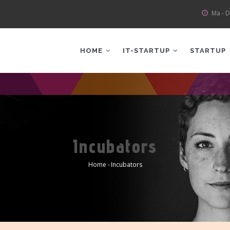
Ma - D
AIN
AVIGATION
HOME
IT-STARTUP
STARTUP
Incubators
Home
-
Incubators
Kruimelpad