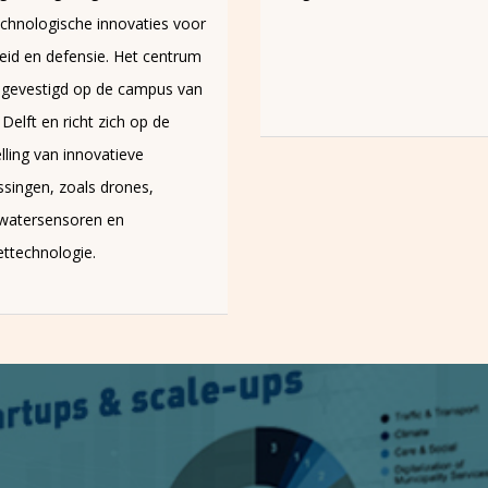
lijkt te worden behaald, maar
de afgelopen jaren wel onder
Dat blijkt uit onderzoek van 
en SEO Economisch Onderzo
opdracht van het ministerie 
Economische Zaken.