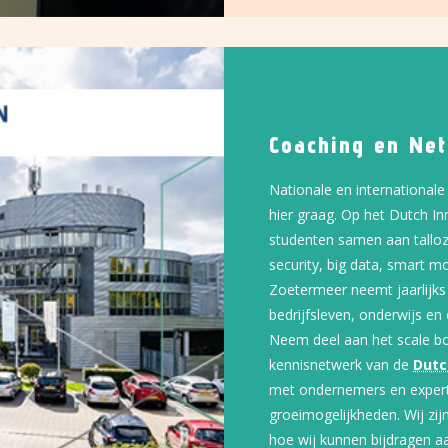
Coaching en Ne
Nationale en international
hier graag. Op het Dutch I
studenten samen aan talloz
security, big data, smart mo
Zoetermeer neemt jaarlijk
bedrijfsleven, onderwijs en 
Neem deel aan het scale b
kennisnetwerk van de
Dutc
met ondernemers en expert
groeimogelijkheden. Wij zi
hoe wij kunnen bijdragen a