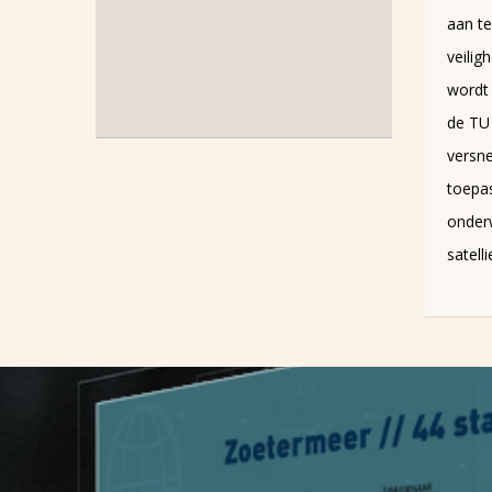
aan technologische innovaties voor
veiligheid en defensie. Het centrum
wordt gevestigd op de campus van
de TU Delft en richt zich op de
versnelling van innovatieve
toepassingen, zoals drones,
onderwatersensoren en
satelliettechnologie.