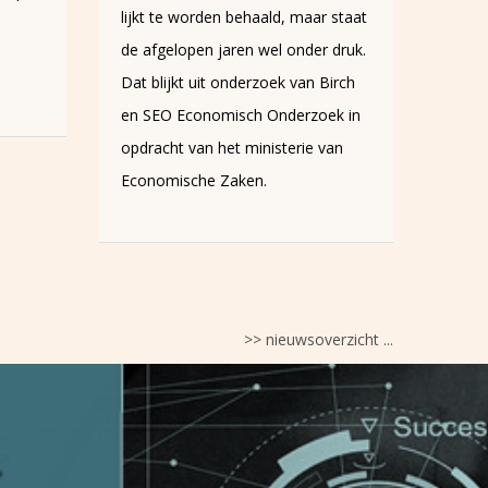
 staat
isoleren en onder controle te
 druk.
krijgen.
Birch
ek in
van
>> nieuwsoverzicht ...