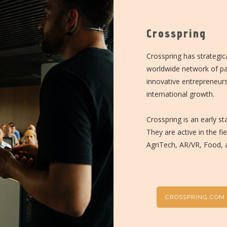
Crosspring
Crosspring has strategi
worldwide network of pa
innovative entrepreneurs 
international growth.
Crosspring is an early st
They are active in the fi
AgriTech, AR/VR, Food, a
CROSSPRING.COM