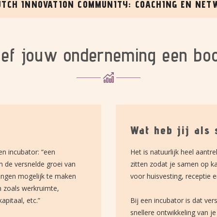
NIS
:
WE LOVE TO GROW TECH STARTUPS AND SCAL
ef jouw onderneming een bo
Wat heb jij als
en incubator: “een
Het is natuurlijk heel aantr
om de versnelde groei van
zitten zodat je samen op ka
ingen mogelijk te maken
voor huisvesting, receptie e
n zoals werkruimte,
apitaal, etc.”
Bij een incubator is dat ve
snellere ontwikkeling van j