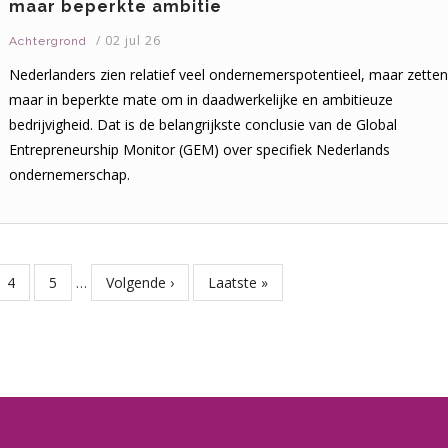
maar beperkte ambitie
/
02 jul 26
Achtergrond
Nederlanders zien relatief veel ondernemerspotentieel, maar zetten
maar in beperkte mate om in daadwerkelijke en ambitieuze
bedrijvigheid. Dat is de belangrijkste conclusie van de Global
Entrepreneurship Monitor (GEM) over specifiek Nederlands
ondernemerschap.
Page
4
Page
5
…
Volgende
Volgende ›
Laatste
Laatste »
pagina
pagina