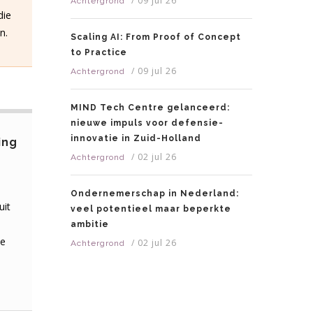
/
09 jul 26
Achtergrond
die
n.
Scaling AI: From Proof of Concept
to Practice
/
09 jul 26
Achtergrond
MIND Tech Centre gelanceerd:
nieuwe impuls voor defensie-
innovatie in Zuid-Holland
ing
/
02 jul 26
Achtergrond
Ondernemerschap in Nederland:
uit
veel potentieel maar beperkte
ambitie
ve
/
02 jul 26
Achtergrond