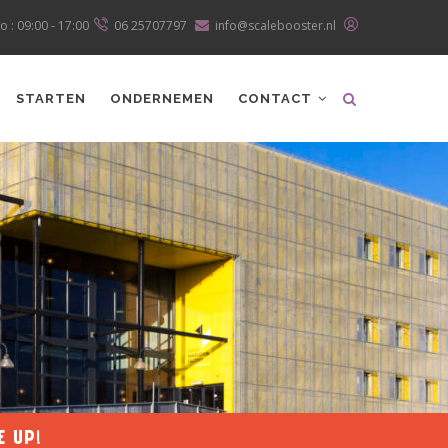
o : 09:00 - 17:00
06 25707797
info@scalebooster.nl
STARTEN
ONDERNEMEN
CONTACT
ALE UP!