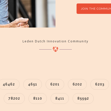
JOIN THE COMMUN
Leden Dutch Innovation Community
46462
4651
6201
6202
6203
78202
8110
8411
85592