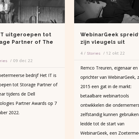
inarGeek spreidt
Top 250 Scaleups 2
n vleugels uit
5
/
/
12 okt 22
Netwerken
/
12 okt 22
tories
Curious to know who are t
o Treuren, eigenaar en
fastest-growing companies 
chter van WebinarGeek, zag in
Netherlands? And to learn 
 een gat in de markt:
about their recipe for growt
albare webinartools
Welcome to Top 250 Scale
ikkelen die ondernemers
2022 – the latest edition of
standig kunnen gebruiken. Dit
yearly monitor of the top s
e tot de start van
in the Netherlands.
narGeek, een Zoetermeers
Congratz to VB Professi