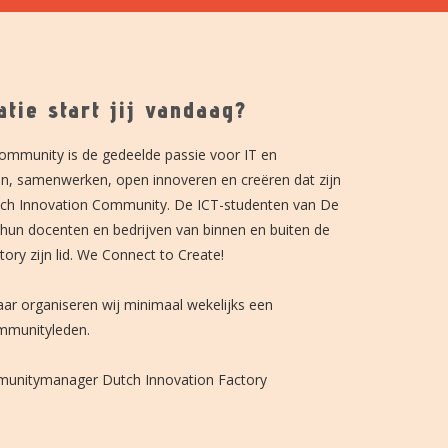
tie start jij vandaag?
ommunity is de gedeelde passie voor IT en
len, samenwerken, open innoveren en creëren dat zijn
tch Innovation Community. De ICT-studenten van De
un docenten en bedrijven van binnen en buiten de
ory zijn lid. We Connect to Create!
aar organiseren wij minimaal wekelijks een
mmunityleden.
unitymanager Dutch Innovation Factory