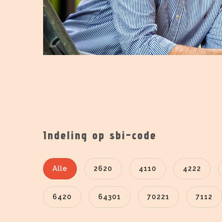
Indeling op sbi-code
Alle
2620
4110
4222
6420
64301
70221
7112