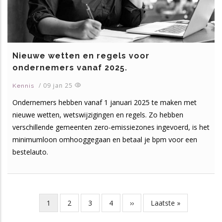
Nieuwe wetten en regels voor
ondernemers vanaf 2025.
/
09 jan 25
Kennis
Ondernemers hebben vanaf 1 januari 2025 te maken met
nieuwe wetten, wetswijzigingen en regels. Zo hebben
verschillende gemeenten zero-emissiezones ingevoerd, is het
minimumloon omhooggegaan en betaal je bpm voor een
bestelauto.
Huidige
1
Page
2
Page
3
Page
4
Volgende
››
Laatste
Laatste »
Paginering
pagina
pagina
pagina