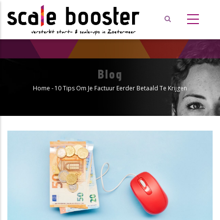
Overslaan
en
naar
de
inhoud
gaan
Blog
Home
-
10 Tips Om Je Factuur Eerder Betaald Te Krijgen
Kruimelpad