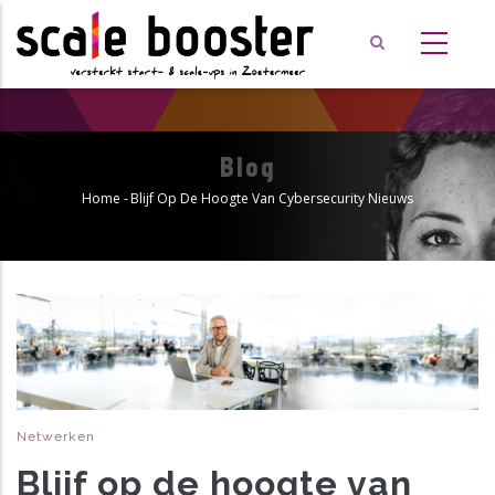
Overslaan
en
naar
de
inhoud
gaan
Blog
Home
-
Blijf Op De Hoogte Van Cybersecurity Nieuws
Kruimelpad
Netwerken
Blijf op de hoogte van