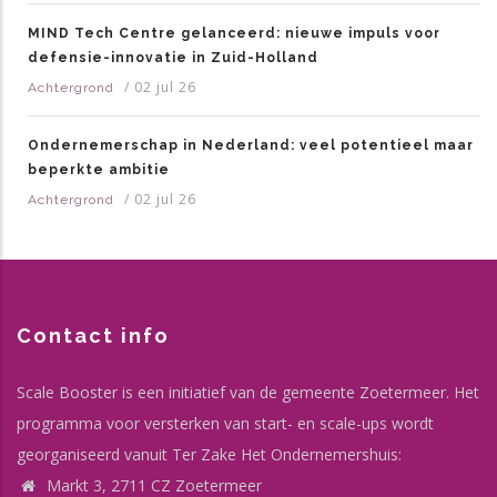
MIND Tech Centre gelanceerd: nieuwe impuls voor
defensie-innovatie in Zuid-Holland
/
02 jul 26
Achtergrond
Ondernemerschap in Nederland: veel potentieel maar
beperkte ambitie
/
02 jul 26
Achtergrond
Contact info
Scale Booster is een initiatief van de gemeente Zoetermeer. Het
programma voor versterken van start- en scale-ups wordt
georganiseerd vanuit Ter Zake Het Ondernemershuis:
Markt 3, 2711 CZ Zoetermeer