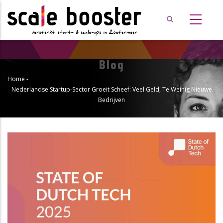
Overslaan
en
naar
de
inhoud
Blog
gaan
Home
-
Kruimelpad
Nederlandse Startup-Sector Groeit Scheef: Veel Geld, Te Weinig Nieuwe
Bedrijven