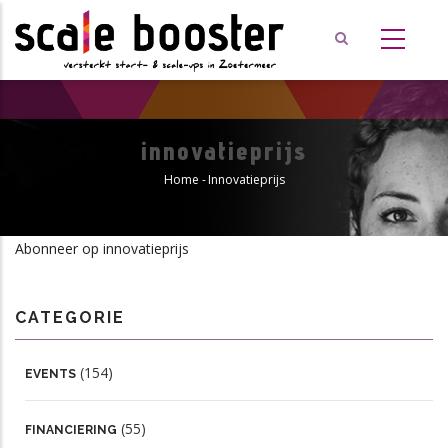
Overslaan
en
naar
de
inhoud
gaan
innovatieprijs
Home
-
Innovatieprijs
Kruimelpad
Abonneer op innovatieprijs
CATEGORIE
(154)
EVENTS
(55)
FINANCIERING