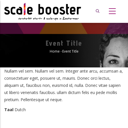
Overslaan
en
naar
de
inhoud
gaan
Event Title
Home
-
Event Title
Kruimelpad
Nullam vel sem. Nullam vel sem. Integer ante arcu, accumsan a,
consectetuer eget, posuere ut, mauris. Donec orci lectus,
aliquam ut, faucibus non, euismod id, nulla. Donec vitae sapien
ut libero venenatis faucibus. ullam dictum felis eu pede mollis
pretium. Pellentesque ut neque.
Taal
Dutch