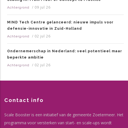
/
09 jul 26
Achtergrond
MIND Tech Centre gelanceerd: nieuwe impuls voor
defensie-innovatie in Zuid-Holland
/
02 jul 26
Achtergrond
Ondernemerschap in Nederland: veel potentieel maar
beperkte ambitie
/
02 jul 26
Achtergrond
Contact info
Scale Booster is een initiatief van de gemeente Zoetermeer. Het
programma voor versterken van start- en scale-ups wordt