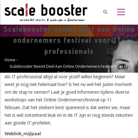
Overslaan
en
naar
de
Scalebooster neemt deel aan Online
inhoud
ondernemers festival voor IT-
gaan
professionals
Home
-
Kruimelpad
Scalebooster Neemt Deel Aan Online Ondernemers Festival Voor IT-
Professionals
Als IT-professional altijd al voor jezelf willen beginnen? Maar
weet je nog niet helemaal hoe? Is het nu wel het juiste moment
om de stap te nemen? Laat je goed informeren tijdens diverse
workshops van het Online Ondernemersfestival op 11
februari. Dat het stiekem best spannend is dat weten we, maar
het is wél ontzettend leuk en in de IT zijn er nog steeds tekorten
aan goede IT-profielen.
Weblink_mijlpaal