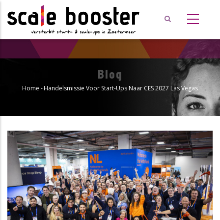
Overslaan
en
naar
de
inhoud
gaan
Blog
Home
-
Handelsmissie Voor Start-Ups Naar CES 2027 Las Vegas
Kruimelpad