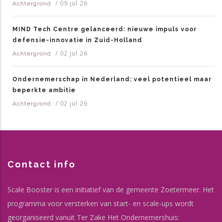
/
09 jul 26
Achtergrond
MIND Tech Centre gelanceerd: nieuwe impuls voor
defensie-innovatie in Zuid-Holland
/
02 jul 26
Achtergrond
Ondernemerschap in Nederland: veel potentieel maar
beperkte ambitie
/
02 jul 26
Achtergrond
Contact info
Scale Booster is een initiatief van de gemeente Zoetermeer. Het
programma voor versterken van start- en scale-ups wordt
georganiseerd vanuit Ter Zake Het Ondernemershuis: